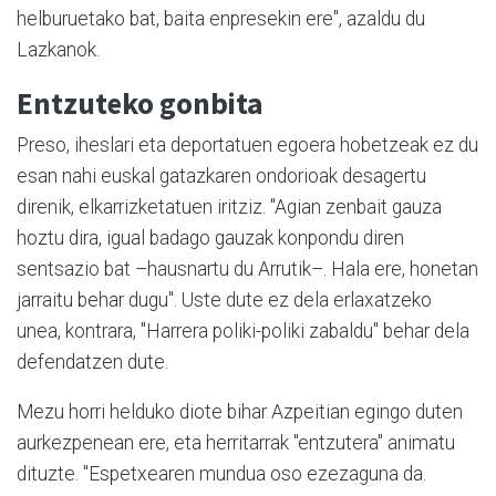
helburuetako bat, baita enpresekin ere", azaldu du
Lazkanok.
Entzuteko gonbita
Preso, iheslari eta deportatuen egoera hobetzeak ez du
esan nahi euskal gatazkaren ondorioak desagertu
direnik, elkarrizketatuen iritziz. "Agian zenbait gauza
hoztu dira, igual badago gauzak konpondu diren
sentsazio bat –hausnartu du Arrutik–. Hala ere, honetan
jarraitu behar dugu". Uste dute ez dela erlaxatzeko
unea, kontrara, "Harrera poliki-poliki zabaldu" behar dela
defendatzen dute.
Mezu horri helduko diote bihar Azpeitian egingo duten
aurkezpenean ere, eta herritarrak "entzutera" animatu
dituzte. "Espetxearen mundua oso ezezaguna da.