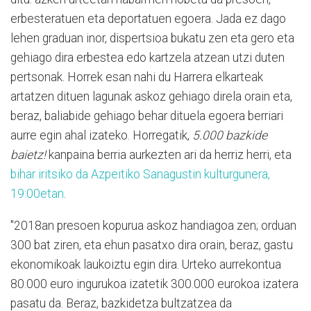
erbesteratuen eta deportatuen egoera. Jada ez dago
lehen graduan inor, dispertsioa bukatu zen eta gero eta
gehiago dira erbestea edo kartzela atzean utzi duten
pertsonak. Horrek esan nahi du Harrera elkarteak
artatzen dituen lagunak askoz gehiago direla orain eta,
beraz, baliabide gehiago behar dituela egoera berriari
aurre egin ahal izateko. Horregatik,
5.000 bazkide
baietz!
kanpaina berria aurkezten ari da herriz herri, eta
bihar iritsiko da Azpeitiko Sanagustin kulturgunera,
19:00etan
.
"2018an presoen kopurua askoz handiagoa zen; orduan
300 bat ziren, eta ehun pasatxo dira orain, beraz, gastu
ekonomikoak laukoiztu egin dira. Urteko aurrekontua
80.000 euro ingurukoa izatetik 300.000 eurokoa izatera
pasatu da. Beraz, bazkidetza bultzatzea da