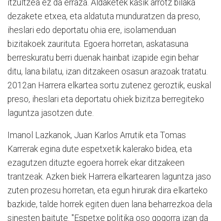
itzultzea ez da erraza. Aldaketek kasik arrotz bilaka
dezakete etxea, eta aldatuta munduratzen da preso,
iheslari edo deportatu ohia ere, isolamenduan
bizitakoek zaurituta. Egoera horretan, askatasuna
berreskuratu berri duenak hainbat izapide egin behar
ditu, lana bilatu, izan ditzakeen osasun arazoak tratatu.
2012an Harrera elkartea sortu zutenez geroztik, euskal
preso, iheslari eta deportatu ohiek bizitza berregiteko
laguntza jasotzen dute.
Imanol Lazkanok, Juan Karlos Arrutik eta Tomas
Karrerak egina dute espetxetik kalerako bidea, eta
ezagutzen dituzte egoera horrek ekar ditzakeen
trantzeak. Azken biek Harrera elkartearen laguntza jaso
zuten prozesu horretan, eta egun hirurak dira elkarteko
bazkide, talde horrek egiten duen lana beharrezkoa dela
sinesten baitute. "Espetxe politika oso gogorra izan da