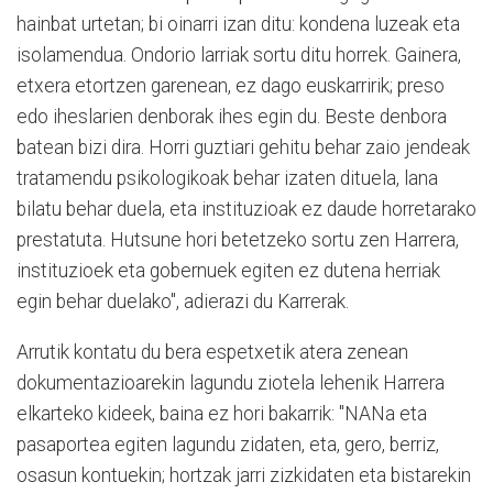
hainbat urtetan; bi oinarri izan ditu: kondena luzeak eta
isolamendua. Ondorio larriak sortu ditu horrek. Gainera,
etxera etortzen garenean, ez dago euskarririk; preso
edo iheslarien denborak ihes egin du. Beste denbora
batean bizi dira. Horri guztiari gehitu behar zaio jendeak
tratamendu psikologikoak behar izaten dituela, lana
bilatu behar duela, eta instituzioak ez daude horretarako
prestatuta. Hutsune hori betetzeko sortu zen Harrera,
instituzioek eta gobernuek egiten ez dutena herriak
egin behar duelako", adierazi du Karrerak.
Arrutik kontatu du bera espetxetik atera zenean
dokumentazioarekin lagundu ziotela lehenik Harrera
elkarteko kideek, baina ez hori bakarrik: "NANa eta
pasaportea egiten lagundu zidaten, eta, gero, berriz,
osasun kontuekin; hortzak jarri zizkidaten eta bistarekin