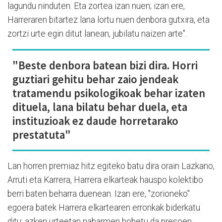
lagundu ninduten. Eta zortea izan nuen; izan ere,
Harreraren bitartez lana lortu nuen denbora gutxira, eta
zortzi urte egin ditut lanean, jubilatu naizen arte".
"Beste denbora batean bizi dira. Horri
guztiari gehitu behar zaio jendeak
tratamendu psikologikoak behar izaten
dituela, lana bilatu behar duela, eta
instituzioak ez daude horretarako
prestatuta"
Lan horren premiaz hitz egiteko batu dira orain Lazkano,
Arruti eta Karrera, Harrera elkarteak hauspo kolektibo
berri baten beharra duenean. Izan ere, "zorioneko"
egoera batek Harrera elkartearen erronkak biderkatu
ditu: azken urteetan nabarmen hobetu da presoen,