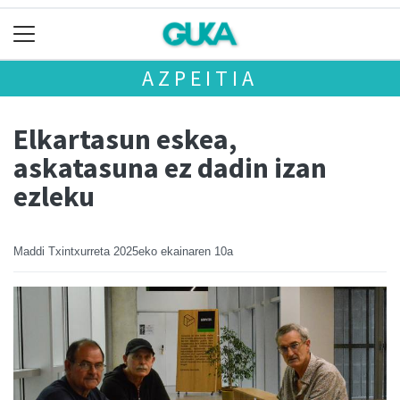
AZPEITIA
Elkartasun eskea,
askatasuna ez dadin izan
ezleku
Maddi Txintxurreta
2025eko ekainaren 10a