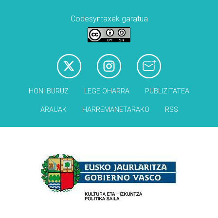
Codesyntaxek garatua
HONI BURUZ
LEGE OHARRA
PUBLIZITATEA
ARAUAK
HARREMANETARAKO
RSS
Babesleak