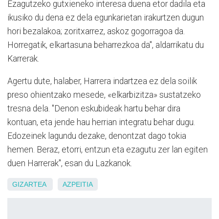
Ezagutzeko gutxieneko interesa duena etor dadila eta
ikusiko du dena ez dela egunkarietan irakurtzen dugun
hori bezalakoa; zoritxarrez, askoz gogorragoa da.
Horregatik, elkartasuna beharrezkoa da", aldarrikatu du
Karrerak.
Agertu dute, halaber, Harrera indartzea ez dela soilik
preso ohientzako mesede, «elkarbizitza» sustatzeko
tresna dela. "Denon eskubideak hartu behar dira
kontuan, eta jende hau herrian integratu behar dugu.
Edozeinek lagundu dezake, denontzat dago tokia
hemen. Beraz, etorri, entzun eta ezagutu zer lan egiten
duen Harrerak", esan du Lazkanok.
GIZARTEA
AZPEITIA