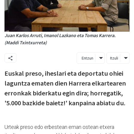
Juan Karlos Arruti, Imanol Lazkano eta Tomas Karrera.
(Maddi Txintxurreta)
Entzun
Itzuli
Euskal preso, iheslari eta deportatu ohiei
laguntza ematen dien Harrera elkartearen
erronkak biderkatu egin dira; horregatik,
'5.000 bazkide baietz!' kanpaina abiatu du.
Urteak preso edo erbestean eman ostean etxera