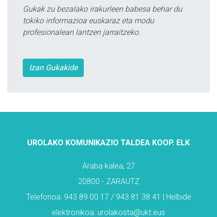
Gukak zu bezalako irakurleen babesa behar du
tokiko informazioa euskaraz eta modu
profesionalean lantzen jarraitzeko.
Izan Gukakide
UROLAKO KOMUNIKAZIO TALDEA KOOP. ELK
Araba kalea, 27
20800 - ZARAUTZ
Telefonoa: 943 89 00 17 / 943 81 38 41 | Helbide
elektronikoa: urolakosta@ukt.eus