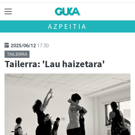
AZPEITIA
2025/06/12
17:30
TAILERRA
Tailerra: 'Lau haizetara'