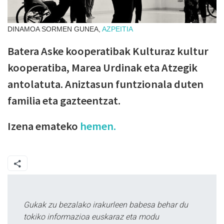
DINAMOA SORMEN GUNEA,
AZPEITIA
Batera Aske kooperatibak Kulturaz kultur
kooperatiba, Marea Urdinak eta Atzegik
antolatuta. Aniztasun funtzionala duten
familia eta gazteentzat.
Izena emateko
hemen.
Gukak zu bezalako irakurleen babesa behar du
tokiko informazioa euskaraz eta modu