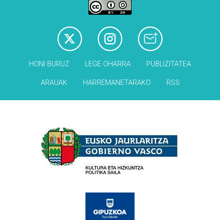
HONI BURUZ
LEGE OHARRA
PUBLIZITATEA
ARAUAK
HARREMANETARAKO
RSS
Babesleak