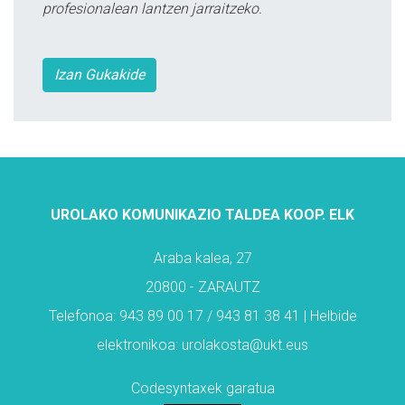
profesionalean lantzen jarraitzeko.
Izan Gukakide
UROLAKO KOMUNIKAZIO TALDEA KOOP. ELK
Araba kalea, 27
20800 - ZARAUTZ
Telefonoa: 943 89 00 17 / 943 81 38 41 | Helbide
elektronikoa: urolakosta@ukt.eus
Codesyntaxek garatua