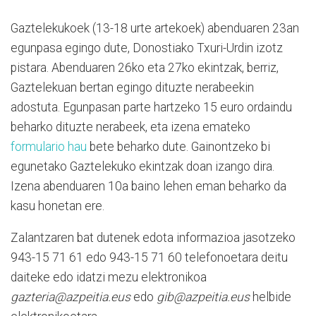
Gaztelekukoek (13-18 urte artekoek) abenduaren 23an
egunpasa egingo dute, Donostiako Txuri-Urdin izotz
pistara. Abenduaren 26ko eta 27ko ekintzak, berriz,
Gaztelekuan bertan egingo dituzte nerabeekin
adostuta. Egunpasan parte hartzeko 15 euro ordaindu
beharko dituzte nerabeek, eta izena emateko
formulario hau
bete beharko dute. Gainontzeko bi
egunetako Gaztelekuko ekintzak doan izango dira.
Izena abenduaren 10a baino lehen eman beharko da
kasu honetan ere.
Zalantzaren bat dutenek edota informazioa jasotzeko
943-15 71 61 edo 943-15 71 60 telefonoetara deitu
daiteke edo idatzi mezu elektronikoa
gazteria@azpeitia.eus
edo
gib@azpeitia.eus
helbide