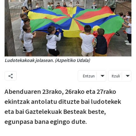
Ludotekakoak jolasean. (Azpeitiko Udala)
Entzun
Itzuli
Abenduaren 23rako, 26rako eta 27rako
ekintzak antolatu dituzte bai ludotekek
eta bai Gaztelekuak Besteak beste,
egunpasa bana egingo dute.