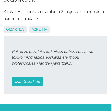
elektronikoetara.
Kirolaz Blai ekintza urtarrilaren 2an goizez izango dela
aurreratu du udalak.
GIZARTEA
AZPEITIA
Gukak zu bezalako irakurleen babesa behar du
tokiko informazioa euskaraz eta modu
profesionalean lantzen jarraitzeko.
Izan Gukakide