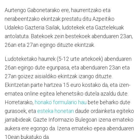
Aurtengo Gabonetarako ere, haurrentzako eta
nerabeentzako ekintzak prestatu ditu Azpeitiko
Udaleko Gazteria Sailak, ludotekek eta Gaztelekuak
antolatuta. Batekoek zein bestekoek abenduaren 23an,
26an eta 27an egingo dituzte ekintzak.
Ludoteketako haurrek (5-12 urte artekoek) abenduaren
26an egingo dute egunpasa, eta abenduaren 23an eta
27an goizez aisialdiko ekintzak izango dituzte.
Ekintzetan parte hartzea 15 euro kostako da, eta izen-
ematea online egitea lehenetsiko dutela azaldu dute.
Horretarako,
honako formulario hau
bete beharko dute
gurasoek, eta
esteka honetan
daude ordainketa egiteko
jarraibideak. Gazte Informazio Bulegoan izena emateko
aukera ere egongo da. Izena emateko epea abenduaren
10ean bukatuko da.