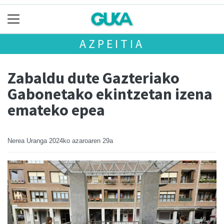
AZPEITIA
Zabaldu dute Gazteriako
Gabonetako ekintzetan izena
emateko epea
Nerea Uranga
2024ko azaroaren 29a