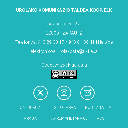
UROLAKO KOMUNIKAZIO TALDEA KOOP. ELK
Araba kalea, 27
20800 - ZARAUTZ
Telefonoa: 943 89 00 17 / 943 81 38 41 | Helbide
elektronikoa: urolakosta@ukt.eus
Codesyntaxek garatua
HONI BURUZ
LEGE OHARRA
PUBLIZITATEA
ARAUAK
HARREMANETARAKO
RSS