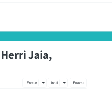
Herri Jaia,
Entzun
Itzuli
Erraztu