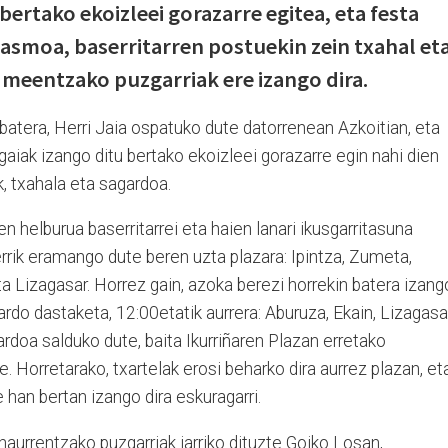
bertako ekoizleei gorazarre egitea, eta festa
asmoa, baserritarren postuekin zein txahal et
Umeentzako puzgarriak ere izango dira.
atera, Herri Jaia ospatuko dute datorrenean Azkoitian, eta
gaiak izango ditu bertako ekoizleei gorazarre egin nahi dien
k, txahala eta sagardoa.
n helburua baserritarrei eta haien lanari ikusgarritasuna
rrik eramango dute beren uzta plazara: Ipintza, Zumeta,
ta Lizagasar. Horrez gain, azoka berezi horrekin batera izang
ardo dastaketa, 12:00etatik aurrera: Aburuza, Ekain, Lizagasa
doa salduko dute, baita Ikurriñaren Plazan erretako
. Horretarako, txartelak erosi beharko dira aurrez plazan, et
han bertan izango dira eskuragarri.
haurrentzako puzgarriak jarriko dituzte Goiko Losan,