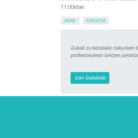
11:00etan.
JAIAK
AZKOITIA
Gukak zu bezalako irakurleen 
profesionalean lantzen jarraitz
Izan Gukakide