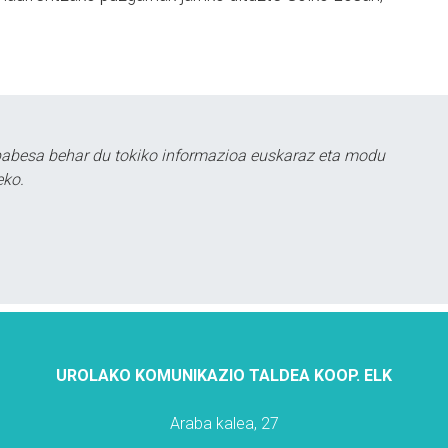
babesa behar du tokiko informazioa euskaraz eta modu
eko.
UROLAKO KOMUNIKAZIO TALDEA KOOP. ELK
Araba kalea, 27