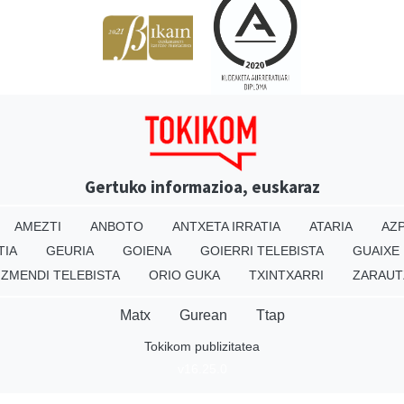
Gertuko informazioa, euskaraz
AMEZTI
ANBOTO
ANTXETA IRRATIA
ATARIA
AZP
TIA
GEURIA
GOIENA
GOIERRI TELEBISTA
GUAIXE
IZMENDI TELEBISTA
ORIO GUKA
TXINTXARRI
ZARAUT
Matx
Gurean
Ttap
Tokikom publizitatea
v16.25.0