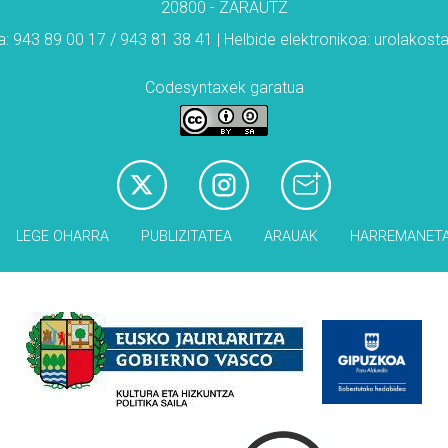
20800 - ZARAUTZ
: 943 89 00 17 / 943 81 38 41 | Helbide elektronikoa: urolakos
Codesyntaxek garatua
LEGE OHARRA
PUBLIZITATEA
ARAUAK
HARREMANET
Babesleak