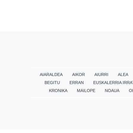
AIARALDEA
AIKOR
AIURRI
ALEA
BEGITU
ERRAN
EUSKALERRIA IRRA
KRONIKA
MAILOPE
NOAUA
O