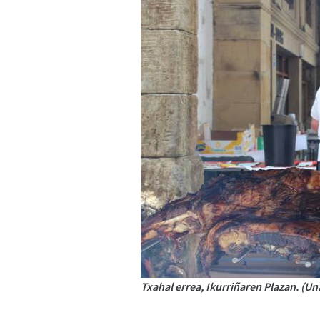
Txahal errea, Ikurriñaren Plazan. (U