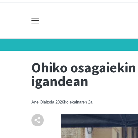
Ohiko osagaiekin 
igandean
Ane Olaizola
2026ko ekainaren 2a