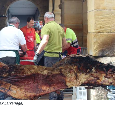
nax Larrañaga)