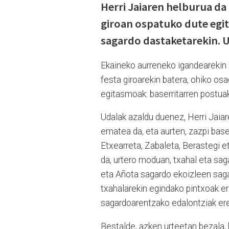
Herri Jaiaren helburua da 
giroan ospatuko dute egit
sagardo dastaketarekin. 
Ekaineko aurreneko igandearekin b
festa giroarekin batera, ohiko osa
egitasmoak: baserritarren postua
Udalak azaldu duenez, Herri Jaiare
ematea da, eta aurten, zazpi base
Etxearreta, Zabaleta, Berastegi e
da, urtero moduan, txahal eta sag
eta Añota sagardo ekoizleen sagar
txahalarekin egindako pintxoak ere
sagardoarentzako edalontziak ere 
Bestalde, azken urteetan bezala, 