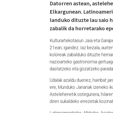
Datorren astean, astelehe
Elkargunean. Latinoamerik
landuko dituzte lau saio 
zabalik da horretarako ep
Kulturartekotasun Jaia eta Garap
21ean, igandez. Iaz bezala, aurte
koloreak zabalduko dituzte herrian
nazioarteko gastronomia gertuago
dastatzeko eta gozatzeko parada 
Udalak azaldu duenez, hainbat jard
ere, Munduko Janariak izeneko ik
Astelehenetik ostegunera, hilare
diren sukaldeko errezetak kozinat
Latinoamerikako, Afrikako, Asiako