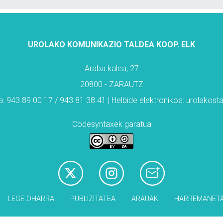
UROLAKO KOMUNIKAZIO TALDEA KOOP. ELK
Araba kalea, 27
20800 - ZARAUTZ
: 943 89 00 17 / 943 81 38 41 | Helbide elektronikoa: urolakos
Codesyntaxek garatua
LEGE OHARRA
PUBLIZITATEA
ARAUAK
HARREMANET