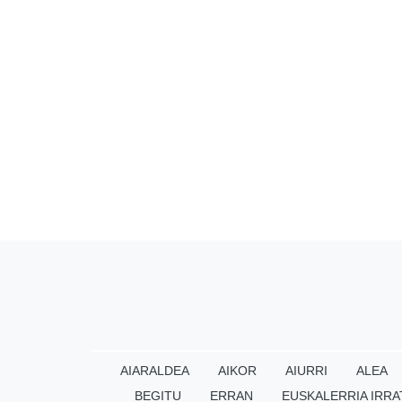
AIARALDEA
AIKOR
AIURRI
ALEA
BEGITU
ERRAN
EUSKALERRIA IRRA