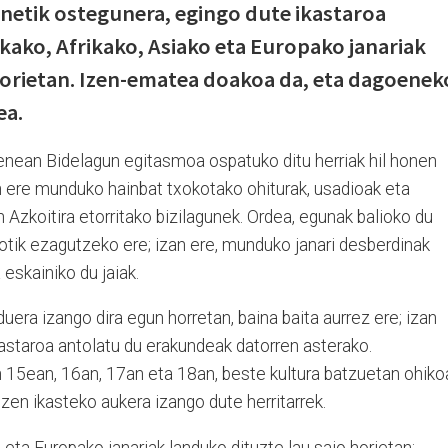
netik ostegunera, egingo dute ikastaroa
ako, Afrikako, Asiako eta Europako janariak
horietan. Izen-ematea doakoa da, eta dagoenek
ea.
enean Bidelagun egitasmoa ospatuko ditu herriak hil honen
n ere munduko hainbat txokotako ohiturak, usadioak eta
 Azkoitira etorritako bizilagunek. Ordea, egunak balioko du
tik ezagutzeko ere; izan ere, munduko janari desberdinak
eskainiko du jaiak.
uera izango dira egun horretan, baina baita aurrez ere; izan
astaroa antolatu du erakundeak datorren asterako.
n 15ean, 16an, 17an eta 18an, beste kultura batzuetan ohiko
zen ikasteko aukera izango dute herritarrek.
 eta Europako janariak landuko dituzte lau saio horietan;