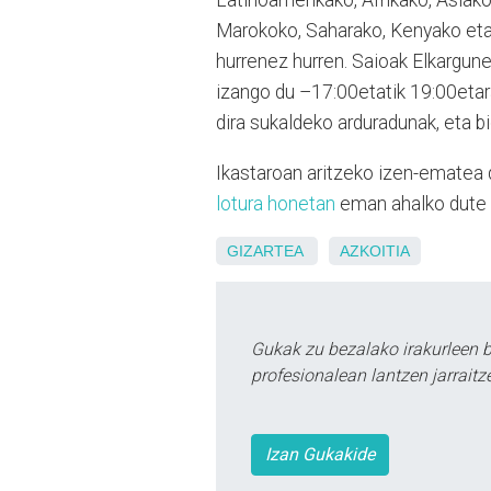
Marokoko, Saharako, Kenyako eta 
hurrenez hurren. Saioak Elkargune
izango du –17:00etatik 19:00etara 
dira sukaldeko arduradunak, eta b
Ikastaroan aritzeko izen-ematea 
lotura honetan
eman ahalko dute i
GIZARTEA
AZKOITIA
Gukak zu bezalako irakurleen 
profesionalean lantzen jarraitz
Izan Gukakide