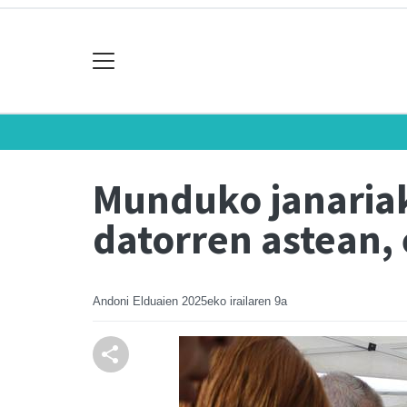
Munduko janariak
datorren astean,
Andoni Elduaien
2025eko irailaren 9a