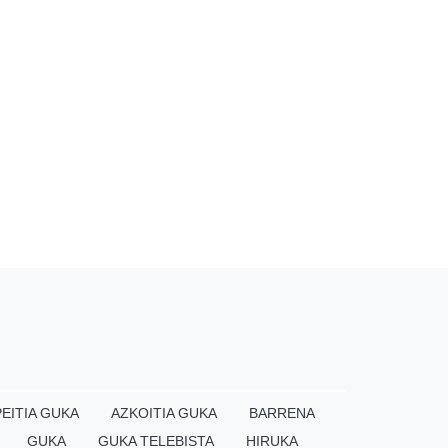
EITIA GUKA
AZKOITIA GUKA
BARRENA
GUKA
GUKA TELEBISTA
HIRUKA