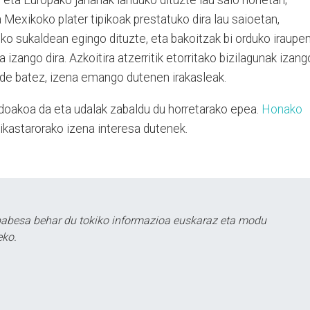
Mexikoko plater tipikoak prestatuko dira lau saioetan,
ko sukaldean egingo dituzte, eta bakoitzak bi orduko iraupe
izango dira. Azkoitira atzerritik etorritako bizilagunak izang
ide batez, izena emango dutenen irakasleak.
doakoa da eta udalak zabaldu du horretarako epea.
Honako
kastarorako izena interesa dutenek.
babesa behar du tokiko informazioa euskaraz eta modu
eko.