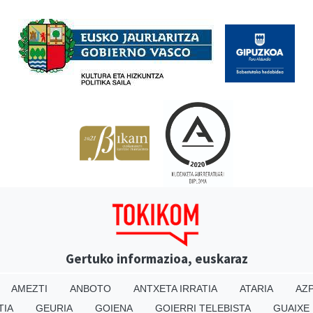
Babesleak
Gertuko informazioa, euskaraz
AMEZTI
ANBOTO
ANTXETA IRRATIA
ATARIA
AZP
TIA
GEURIA
GOIENA
GOIERRI TELEBISTA
GUAIXE