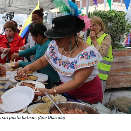
anari postu batean. (Ane Olaizola)