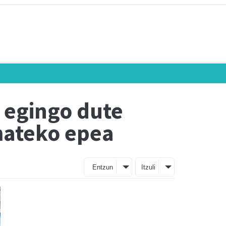
 egingo dute
emateko epea
Entzun
Itzuli