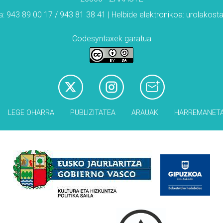
: 943 89 00 17 / 943 81 38 41 | Helbide elektronikoa: urolakos
Codesyntaxek garatua
LEGE OHARRA
PUBLIZITATEA
ARAUAK
HARREMANET
Babesleak