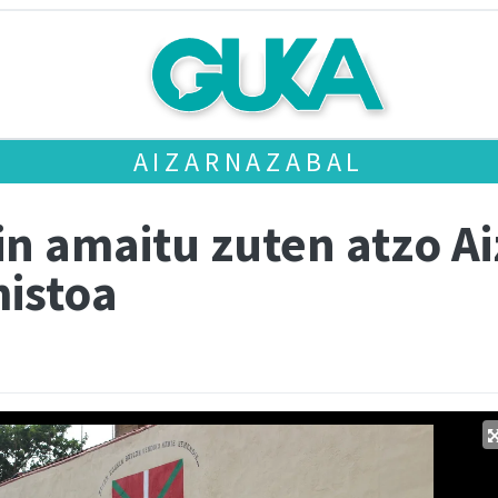
AIZARNAZABAL
in amaitu zuten atzo A
mistoa