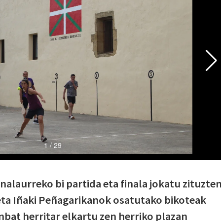
nalaurreko bi partida eta finala jokatu zituzte
eta Iñaki Peñagarikanok osatutako bikoteak
inbat herritar elkartu zen herriko plazan