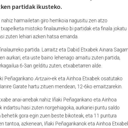
zken partidak ikusteko.
 nahiz harmailetan giro herrikoia nagusitu zen atzo
txapelketa mistoko finalaurreko bi partidak eta finala jokatu
asi zuten lehiari azken hatsa emanda.
nalaurreko partida. Larraitz eta Dabid Etxabek Ainara Sagar
en aurkari, eta uste baino lehenago amaitu zuten partida,
rkagailua 6-3an gelditu zuten, etxabetarren alde.
ñaki Peñagarikano
Artzain
-ek eta Ainhoa Etxabek osatutako
anire Garate hartu zituen mendean, 12-6ko emaitzarekin.
 Etxabe anai-arrebak nahiz Iñaki Peñagarikano eta Ainhoa
k indartsu hasi zuten norgehiagoka, aurkariei puntu saldo
 behetik gora egin zuen beste bikoteak, eta 11 puntura
ren tantoa, azkenean, Iñaki Peñagarikanok eta Ainhoa Etxabe