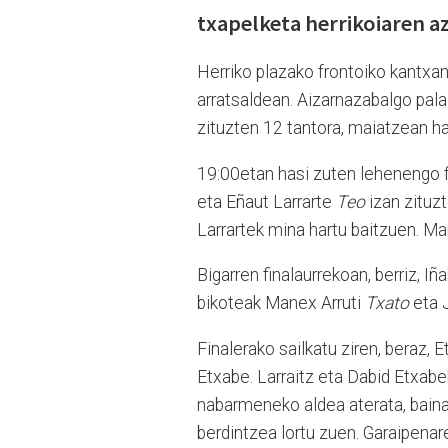
txapelketa herrikoiaren a
Herriko plazako frontoiko kantxan
arratsaldean. Aizarnazabalgo pala 
zituzten 12 tantora, maiatzean h
19:00etan hasi zuten lehenengo fi
eta Eñaut Larrarte
Teo
izan zituzt
Larrartek mina hartu baitzuen. Ma
Bigarren finalaurrekoan, berriz, I
bikoteak Manex Arruti
Txato
eta J
Finalerako sailkatu ziren, beraz,
Etxabe. Larraitz eta Dabid Etxabe
nabarmeneko aldea aterata, baina
berdintzea lortu zuen. Garaipena