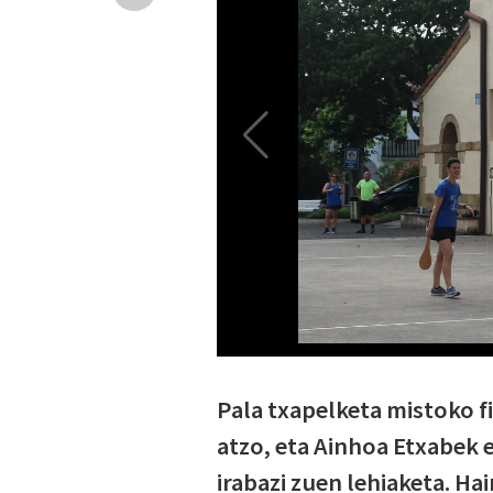
Pala txapelketa mistoko fi
atzo, eta Ainhoa Etxabek 
irabazi zuen lehiaketa. Ha