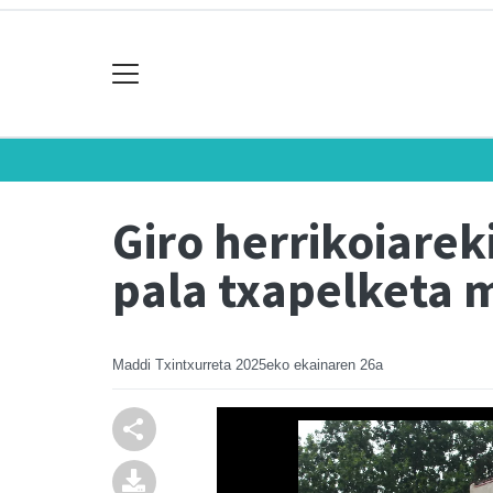
Giro herrikoiarek
pala txapelketa 
Maddi Txintxurreta
2025eko ekainaren 26a