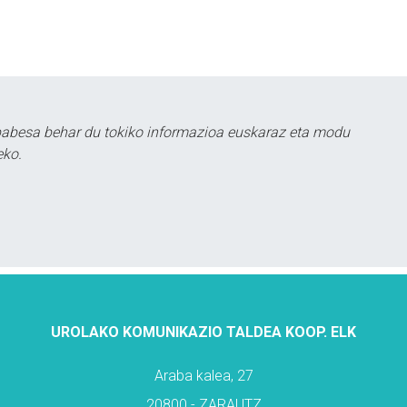
babesa behar du tokiko informazioa euskaraz eta modu
eko.
UROLAKO KOMUNIKAZIO TALDEA KOOP. ELK
Araba kalea, 27
20800 - ZARAUTZ