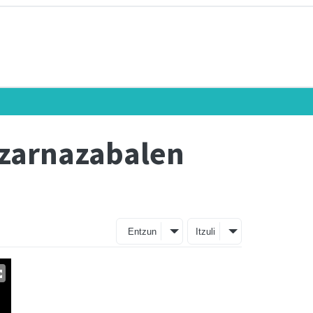
izarnazabalen
Entzun
Itzuli