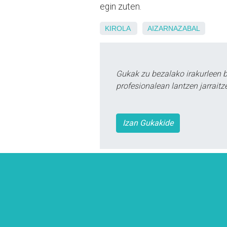
egin zuten.
KIROLA
AIZARNAZABAL
Gukak zu bezalako irakurleen 
profesionalean lantzen jarraitz
Izan Gukakide