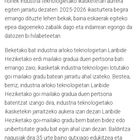
horiek industria teknologietako ikasketetan aurrera
egiten jarraitu dezaten. 2025-2026 ikasturtera begira
emango dituzte lehen bekak, baina eskaerak egiteko
epea dagoeneko zabalik dago eta indarrean egongo da
datozen bi hilabeteetan.
Beketako bat industria arloko teknologietan Lanbide
Heziketako erdi mailako gradua duen pertsona bati
emango zaio, ikasketak industria teknologiei lotutako
goi mailako gradu batean jarraitu ahal izateko. Bestea,
berriz, industria arloko teknologietan Lanbide
Heziketako goi mailako gradua duen pertsona
batentzat izango dira, industria teknologietako
ikasketekin jarraitzeko aukera izan dezan Lanbide
Heziketako goi-mailako gradu berri baten bidez edo
unibertsitate gradu bat egin ahal izan dezan. Baldintza
nagusiak dira 35 urte baino gutxiago edukitzea eta