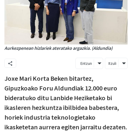
Aurkezpenean hizlariek ateratako argazkia. (Aldundia)
Entzun
Itzuli
Joxe Mari Korta Beken bitartez,
Gipuzkoako Foru Aldundiak 12.000 euro
bideratuko ditu Lanbide Heziketako bi
ikasleren hezkuntza ibilbidea babestera,
horiek industria teknologietako
ikasketetan aurrera egiten jarraitu dezaten.