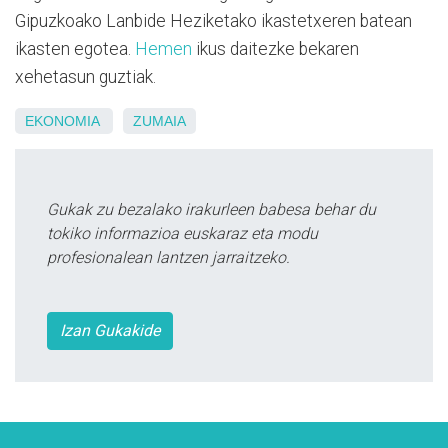
Gipuzkoako Lanbide Heziketako ikastetxeren batean
ikasten egotea.
Hemen
ikus daitezke bekaren
xehetasun guztiak.
EKONOMIA
ZUMAIA
Gukak zu bezalako irakurleen babesa behar du
tokiko informazioa euskaraz eta modu
profesionalean lantzen jarraitzeko.
Izan Gukakide