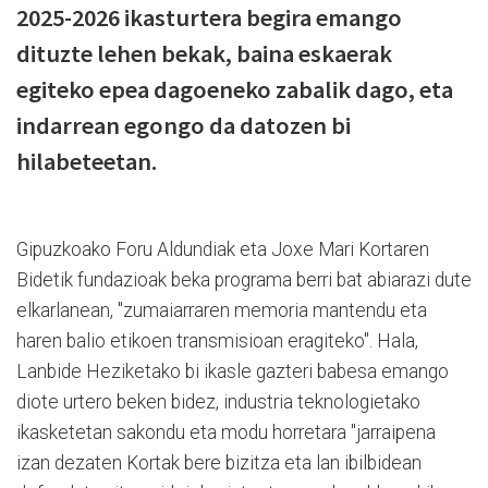
2025-2026 ikasturtera begira emango
dituzte lehen bekak, baina eskaerak
egiteko epea dagoeneko zabalik dago, eta
indarrean egongo da datozen bi
hilabeteetan.
Gipuzkoako Foru Aldundiak eta Joxe Mari Kortaren
Bidetik fundazioak beka programa berri bat abiarazi dute
elkarlanean, "zumaiarraren memoria mantendu eta
haren balio etikoen transmisioan eragiteko". Hala,
Lanbide Heziketako bi ikasle gazteri babesa emango
diote urtero beken bidez, industria teknologietako
ikasketetan sakondu eta modu horretara "jarraipena
izan dezaten Kortak bere bizitza eta lan ibilbidean