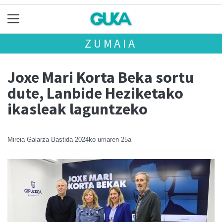
ZUMAIA
Joxe Mari Korta Beka sortu
dute, Lanbide Heziketako
ikasleak laguntzeko
Mireia Galarza Bastida
2024ko urriaren 25a