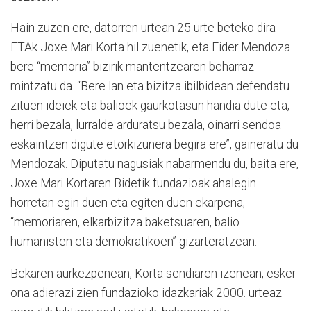
Hain zuzen ere, datorren urtean 25 urte beteko dira
ETAk Joxe Mari Korta hil zuenetik, eta Eider Mendoza
bere “memoria” bizirik mantentzearen beharraz
mintzatu da. “Bere lan eta bizitza ibilbidean defendatu
zituen ideiek eta balioek gaurkotasun handia dute eta,
herri bezala, lurralde arduratsu bezala, oinarri sendoa
eskaintzen digute etorkizunera begira ere”, gaineratu du
Mendozak. Diputatu nagusiak nabarmendu du, baita ere,
Joxe Mari Kortaren Bidetik fundazioak ahalegin
horretan egin duen eta egiten duen ekarpena,
“memoriaren, elkarbizitza baketsuaren, balio
humanisten eta demokratikoen” gizarteratzean.
Bekaren aurkezpenean, Korta sendiaren izenean, esker
ona adierazi zien fundazioko idazkariak 2000. urteaz