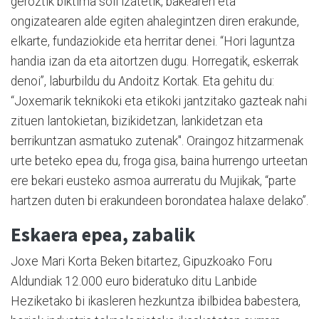
geroztik biktima soil izatetik, bakearen eta
ongizatearen alde egiten ahalegintzen diren erakunde,
elkarte, fundaziokide eta herritar denei. “Hori laguntza
handia izan da eta aitortzen dugu. Horregatik, eskerrak
denoi”, laburbildu du Andoitz Kortak. Eta gehitu du:
“Joxemarik teknikoki eta etikoki jantzitako gazteak nahi
zituen lantokietan, bizikidetzan, lankidetzan eta
berrikuntzan asmatuko zutenak". Oraingoz hitzarmenak
urte beteko epea du, froga gisa, baina hurrengo urteetan
ere bekari eusteko asmoa aurreratu du Mujikak, “parte
hartzen duten bi erakundeen borondatea halaxe delako”.
Eskaera epea, zabalik
Joxe Mari Korta Beken bitartez, Gipuzkoako Foru
Aldundiak 12.000 euro bideratuko ditu Lanbide
Heziketako bi ikasleren hezkuntza ibilbidea babestera,