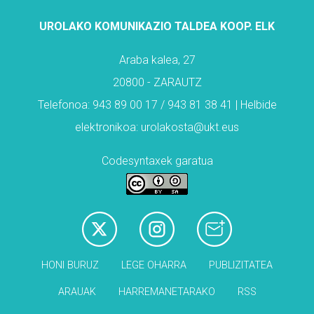
UROLAKO KOMUNIKAZIO TALDEA KOOP. ELK
Araba kalea, 27
20800 - ZARAUTZ
Telefonoa: 943 89 00 17 / 943 81 38 41 | Helbide
elektronikoa: urolakosta@ukt.eus
Codesyntaxek garatua
HONI BURUZ
LEGE OHARRA
PUBLIZITATEA
ARAUAK
HARREMANETARAKO
RSS