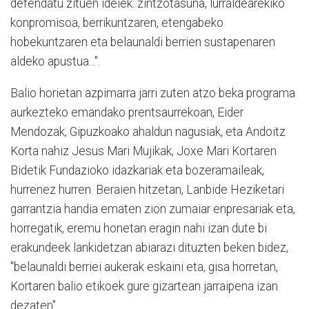
defendatu zituen ideiek: zintzotasuna, lurraldearekiko
konpromisoa, berrikuntzaren, etengabeko
hobekuntzaren eta belaunaldi berrien sustapenaren
aldeko apustua...".
Balio horietan azpimarra jarri zuten atzo beka programa
aurkezteko emandako prentsaurrekoan, Eider
Mendozak, Gipuzkoako ahaldun nagusiak, eta Andoitz
Korta nahiz Jesus Mari Mujikak, Joxe Mari Kortaren
Bidetik Fundazioko idazkariak eta bozeramaileak,
hurrenez hurren. Beraien hitzetan, Lanbide Heziketari
garrantzia handia ematen zion zumaiar enpresariak eta,
horregatik, eremu honetan eragin nahi izan dute bi
erakundeek lankidetzan abiarazi dituzten beken bidez,
"belaunaldi berriei aukerak eskaini eta, gisa horretan,
Kortaren balio etikoek gure gizartean jarraipena izan
dezaten".