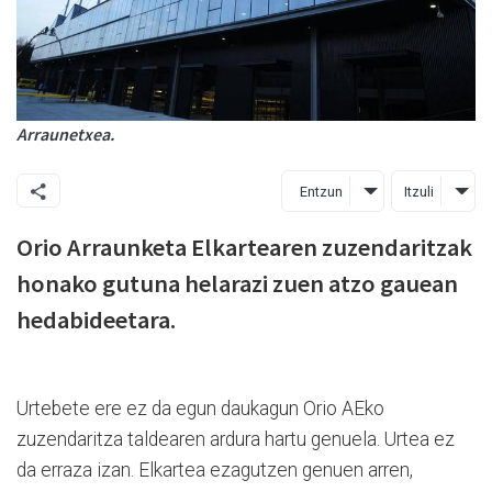
Arraunetxea.
Entzun
Itzuli
Orio Arraunketa Elkartearen zuzendaritzak
honako gutuna helarazi zuen atzo gauean
hedabideetara.
Urtebete ere ez da egun daukagun Orio AEko
zuzendaritza taldearen ardura hartu genuela. Urtea ez
da erraza izan. Elkartea ezagutzen genuen arren,