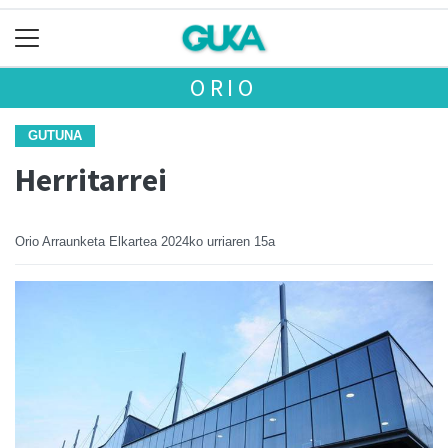
ORIO
GUTUNA
Herritarrei
Orio Arraunketa Elkartea
2024ko urriaren 15a