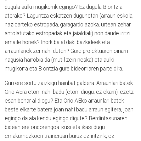
dugula aulki mugikorrik egingo? Ez dugula B ontzia
aterako? Laguntza eskatzen dugunetan (arraun eskola,
nazioarteko estropada, garagardo azoka, urtean zehar
antolatutako estropadak eta jaialdiak) non daude iritzi
emaile horiek? Inork ba al daki bazkideek eta
arraunlariek zer nahi duten? Gure proiektuaren oinarri
nagusia harrobia da (mutil zein neska) eta aulki
mugikorra eta B ontzia gure bideorriaren parte dira.
Guri ere sortu zaizkigu hainbat galdera. Arraunlari batek
Orio AEra etorri nahi badu (etorri diogu, ez ekarri), ezetz
esan behar al diogu? Eta Orio AEko arraunlari batek
beste elkarte batera joan nahi badu arraun egitera, joan
egingo da ala kendu egingo digute? Berdintasunaren
bidean ere ondorengoa ikusi eta ikasi dugu:
emakumezkoen traineruari buruz ez iritzirik, ez