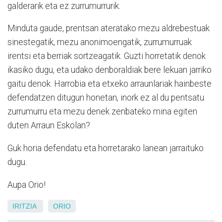
galderarik eta ez zurrumurrurik.
Minduta gaude, prentsan ateratako mezu aldrebestuak
sinestegatik, mezu anonimoengatik, zurrumurruak
irentsi eta berriak sortzeagatik. Guzti horretatik denok
ikasiko dugu, eta udako denboraldiak bere lekuan jarriko
gaitu denok. Harrobia eta etxeko arraunlariak hainbeste
defendatzen ditugun honetan, inork ez al du pentsatu
zurrumurru eta mezu denek zenbateko mina egiten
duten Arraun Eskolan?
Guk horia defendatu eta horretarako lanean jarraituko
dugu.
Aupa Orio!
IRITZIA
ORIO