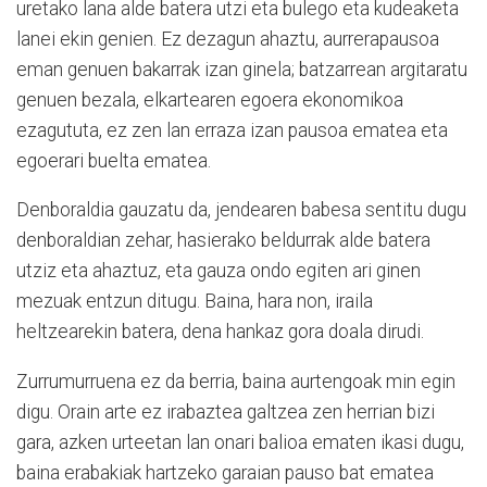
uretako lana alde batera utzi eta bulego eta kudeaketa
lanei ekin genien. Ez dezagun ahaztu, aurrerapausoa
eman genuen bakarrak izan ginela; batzarrean argitaratu
genuen bezala, elkartearen egoera ekonomikoa
ezagututa, ez zen lan erraza izan pausoa ematea eta
egoerari buelta ematea.
Denboraldia gauzatu da, jendearen babesa sentitu dugu
denboraldian zehar, hasierako beldurrak alde batera
utziz eta ahaztuz, eta gauza ondo egiten ari ginen
mezuak entzun ditugu. Baina, hara non, iraila
heltzearekin batera, dena hankaz gora doala dirudi.
Zurrumurruena ez da berria, baina aurtengoak min egin
digu. Orain arte ez irabaztea galtzea zen herrian bizi
gara, azken urteetan lan onari balioa ematen ikasi dugu,
baina erabakiak hartzeko garaian pauso bat ematea