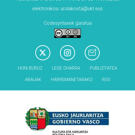
elektronikoa: urolakosta@ukt.eus
Codesyntaxek garatua
HONI BURUZ
LEGE OHARRA
PUBLIZITATEA
ARAUAK
HARREMANETARAKO
RSS
Babesleak