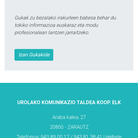
Gukak zu bezalako irakurleen babesa behar du
tokiko informazioa euskaraz eta modu
profesionalean lantzen jarraitzeko.
Izan Gukakide
UROLAKO KOMUNIKAZIO TALDEA KOOP. ELK
Araba kalea, 27
20800 - ZARAUTZ
Telefonoa: 943 89 00 17 / 943 81 38 41 | Helbide