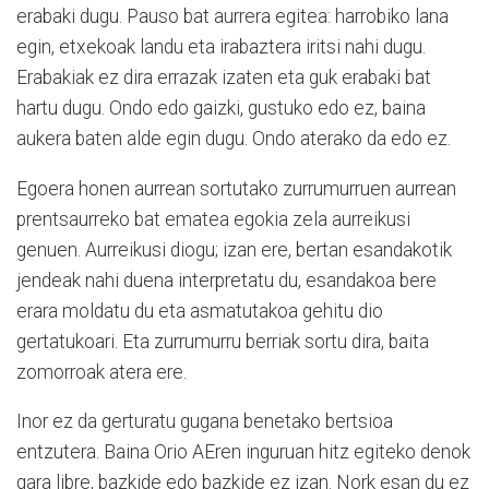
erabaki dugu. Pauso bat aurrera egitea: harrobiko lana
egin, etxekoak landu eta irabaztera iritsi nahi dugu.
Erabakiak ez dira errazak izaten eta guk erabaki bat
hartu dugu. Ondo edo gaizki, gustuko edo ez, baina
aukera baten alde egin dugu. Ondo aterako da edo ez.
Egoera honen aurrean sortutako zurrumurruen aurrean
prentsaurreko bat ematea egokia zela aurreikusi
genuen. Aurreikusi diogu; izan ere, bertan esandakotik
jendeak nahi duena interpretatu du, esandakoa bere
erara moldatu du eta asmatutakoa gehitu dio
gertatukoari. Eta zurrumurru berriak sortu dira, baita
zomorroak atera ere.
Inor ez da gerturatu gugana benetako bertsioa
entzutera. Baina Orio AEren inguruan hitz egiteko denok
gara libre, bazkide edo bazkide ez izan. Nork esan du ez