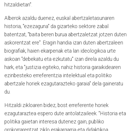
hitzaldietan".
Alberok azaldu duenez, euskal abertzaletasunaren
historia, "ezezaguna" da gizarteko sektore zabal
batentzat, "baita beren burua abertzaletzat jotzen duten
askorentzat ere". Eragin handia izan duten abertzaleen
biografiak, haien ekarpenak eta lan ideologikoa urte
askoan "debekatu eta ezkutatu" izan direla azaldu du
hark, eta "justizia egiteko, nahiz historia garaikidearen
ezinbesteko erreferentzia intelektual eta politiko
abertzale horiek ezagutarazteko garaia" dela gaineratu
du.
Hitzaldi zikloaren bidez, bost erreferente horiek
ezagutaraztea espero dute antolatzaileek. "Historia eta
politika gaietan interesa dutenez gain, publiko
orokorrarentzat ziklo erakargarria eta didaktikoa