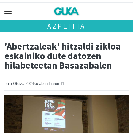
AZPEITIA
'Abertzaleak' hitzaldi zikloa
eskainiko dute datozen
hilabeteetan Basazabalen
Iraia Oteiza
2024ko abenduaren 11