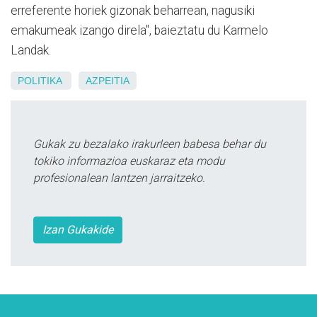
erreferente horiek gizonak beharrean, nagusiki
emakumeak izango direla", baieztatu du Karmelo
Landak.
POLITIKA
AZPEITIA
Gukak zu bezalako irakurleen babesa behar du
tokiko informazioa euskaraz eta modu
profesionalean lantzen jarraitzeko.
Izan Gukakide