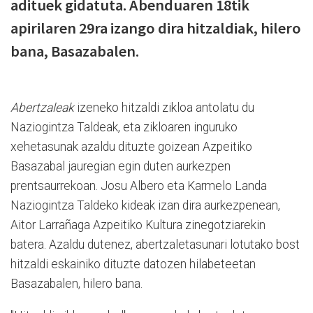
adituek gidatuta. Abenduaren 18tik
apirilaren 29ra izango dira hitzaldiak, hilero
bana, Basazabalen.
Abertzaleak
izeneko hitzaldi zikloa antolatu du
Naziogintza Taldeak, eta zikloaren inguruko
xehetasunak azaldu dituzte goizean Azpeitiko
Basazabal jauregian egin duten aurkezpen
prentsaurrekoan. Josu Albero eta Karmelo Landa
Naziogintza Taldeko kideak izan dira aurkezpenean,
Aitor Larrañaga Azpeitiko Kultura zinegotziarekin
batera. Azaldu dutenez, abertzaletasunari lotutako bost
hitzaldi eskainiko dituzte datozen hilabeteetan
Basazabalen, hilero bana.