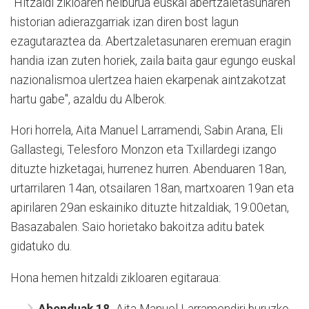
"Hitzaldi zikloaren helburua euskal abertzaletasunaren
historian adierazgarriak izan diren bost lagun
ezagutaraztea da. Abertzaletasunaren eremuan eragin
handia izan zuten horiek, zaila baita gaur egungo euskal
nazionalismoa ulertzea haien ekarpenak aintzakotzat
hartu gabe", azaldu du Alberok.
Hori horrela, Aita Manuel Larramendi, Sabin Arana, Eli
Gallastegi, Telesforo Monzon eta Txillardegi izango
dituzte hizketagai, hurrenez hurren. Abenduaren 18an,
urtarrilaren 14an, otsailaren 18an, martxoaren 19an eta
apirilaren 29an eskainiko dituzte hitzaldiak, 19:00etan,
Basazabalen. Saio horietako bakoitza aditu batek
gidatuko du.
Hona hemen hitzaldi zikloaren egitaraua: