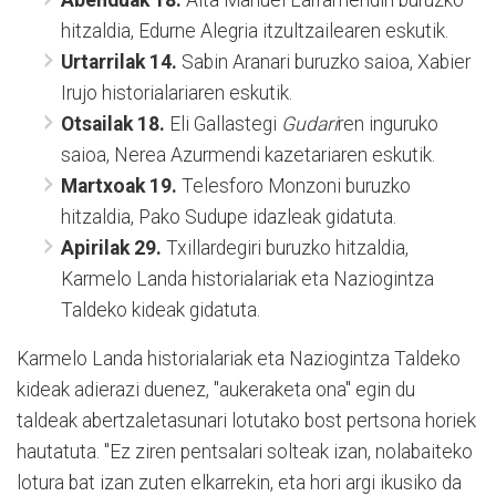
Abenduak 18.
Aita Manuel Larramendiri buruzko
hitzaldia, Edurne Alegria itzultzailearen eskutik.
Urtarrilak 14.
Sabin Aranari buruzko saioa, Xabier
Irujo historialariaren eskutik.
Otsailak 18.
Eli Gallastegi
Gudari
ren inguruko
saioa, Nerea Azurmendi kazetariaren eskutik.
Martxoak 19.
Telesforo Monzoni buruzko
hitzaldia, Pako Sudupe idazleak gidatuta.
Apirilak 29.
Txillardegiri buruzko hitzaldia,
Karmelo Landa historialariak eta Naziogintza
Taldeko kideak gidatuta.
Karmelo Landa historialariak eta Naziogintza Taldeko
kideak adierazi duenez, "aukeraketa ona" egin du
taldeak abertzaletasunari lotutako bost pertsona horiek
hautatuta. "Ez ziren pentsalari solteak izan, nolabaiteko
lotura bat izan zuten elkarrekin, eta hori argi ikusiko da