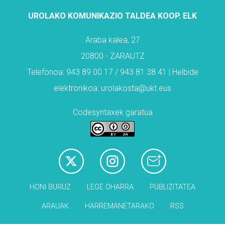
UROLAKO KOMUNIKAZIO TALDEA KOOP. ELK
Araba kalea, 27
20800 - ZARAUTZ
Telefonoa: 943 89 00 17 / 943 81 38 41 | Helbide
elektronikoa: urolakosta@ukt.eus
Codesyntaxek garatua
HONI BURUZ
LEGE OHARRA
PUBLIZITATEA
ARAUAK
HARREMANETARAKO
RSS