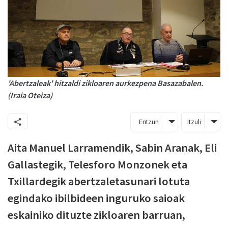
'Abertzaleak' hitzaldi zikloaren aurkezpena Basazabalen.
(Iraia Oteiza)
Entzun
Itzuli
Aita Manuel Larramendik, Sabin Aranak, Eli
Gallastegik, Telesforo Monzonek eta
Txillardegik abertzaletasunari lotuta
egindako ibilbideen inguruko saioak
eskainiko dituzte zikloaren barruan,