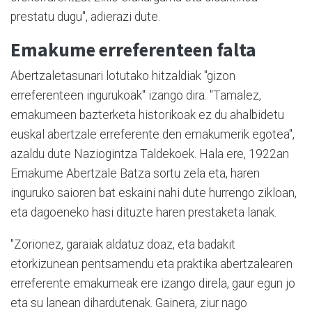
prestatu dugu", adierazi dute.
Emakume erreferenteen falta
Abertzaletasunari lotutako hitzaldiak "gizon
erreferenteen ingurukoak" izango dira. "Tamalez,
emakumeen bazterketa historikoak ez du ahalbidetu
euskal abertzale erreferente den emakumerik egotea",
azaldu dute Naziogintza Taldekoek. Hala ere, 1922an
Emakume Abertzale Batza sortu zela eta, haren
inguruko saioren bat eskaini nahi dute hurrengo zikloan,
eta dagoeneko hasi dituzte haren prestaketa lanak.
"Zorionez, garaiak aldatuz doaz, eta badakit
etorkizunean pentsamendu eta praktika abertzalearen
erreferente emakumeak ere izango direla, gaur egun jo
eta su lanean dihardutenak. Gainera, ziur nago