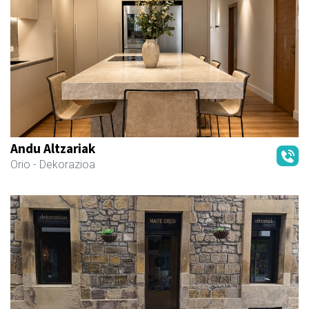
Andu Altzariak
Orio
- Dekorazioa