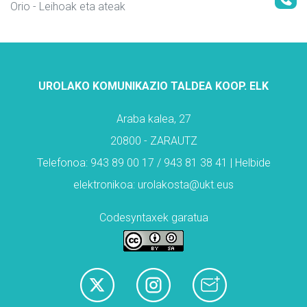
Orio
- Leihoak eta ateak
UROLAKO KOMUNIKAZIO TALDEA KOOP. ELK
Araba kalea, 27
20800 - ZARAUTZ
Telefonoa: 943 89 00 17 / 943 81 38 41 | Helbide
elektronikoa: urolakosta@ukt.eus
Codesyntaxek garatua