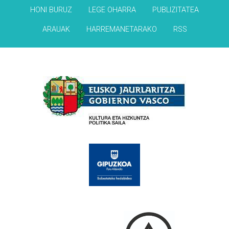
HONI BURUZ
LEGE OHARRA
PUBLIZITATEA
ARAUAK
HARREMANETARAKO
RSS
Babesleak