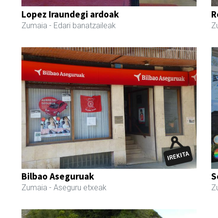
Lopez Iraundegi ardoak
R
Zumaia
- Edari banatzaileak
Z
Bilbao Aseguruak
S
Zumaia
- Aseguru etxeak
Z