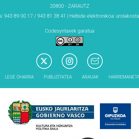
20800 - ZARAUTZ
: 943 89 00 17 / 943 81 38 41 | Helbide elektronikoa: urolakos
Codesyntaxek garatua
LEGE OHARRA
PUBLIZITATEA
ARAUAK
HARREMANET
Babesleak