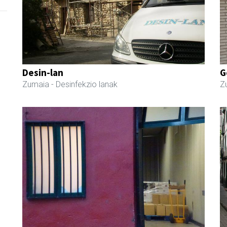
Desin-lan
G
Zumaia
- Desinfekzio lanak
Z