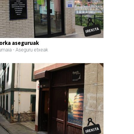
orka aseguruak
umaia
- Aseguru etxeak