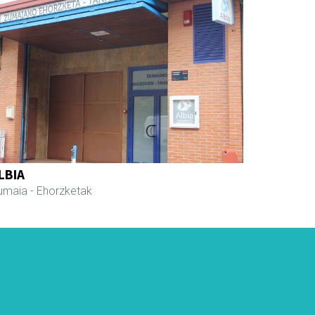
LBIA
umaia
- Ehorzketak