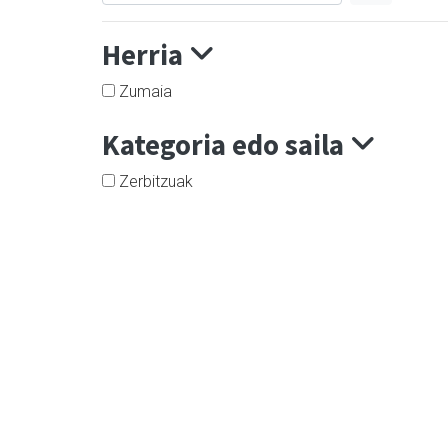
Herria
Zumaia
Kategoria edo saila
Zerbitzuak