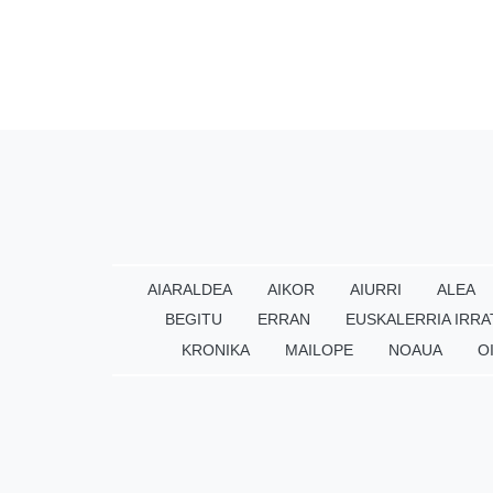
AIARALDEA
AIKOR
AIURRI
ALEA
BEGITU
ERRAN
EUSKALERRIA IRRA
KRONIKA
MAILOPE
NOAUA
O