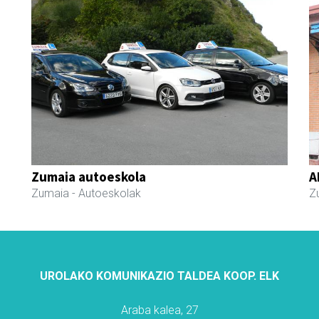
Zumaia autoeskola
A
Zumaia
- Autoeskolak
Z
UROLAKO KOMUNIKAZIO TALDEA KOOP. ELK
Araba kalea, 27