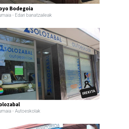
oyo Bodegoia
umaia
- Edari banatzaileak
olozabal
umaia
- Autoeskolak